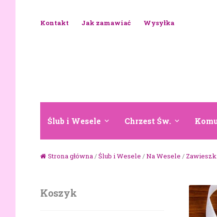
Skip to navigation
Skip to content
Kontakt
Jak zamawiać
Wysyłka
Ślub i Wesele
Chrzest Św.
Komu
Strona główna
/
Ślub i Wesele
/
Na Wesele
/
Zawieszk
Koszyk