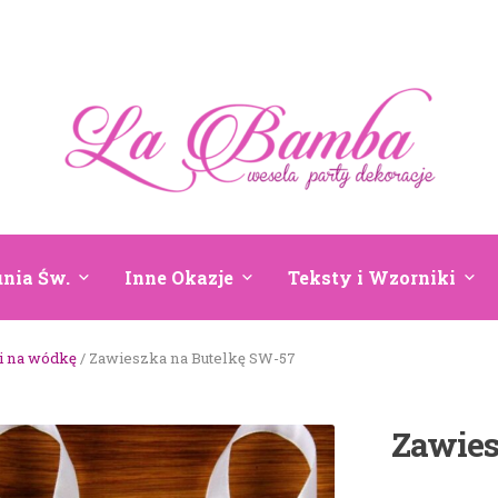
nia Św.
Inne Okazje
Teksty i Wzorniki
i na wódkę
/ Zawieszka na Butelkę SW-57
Zawies