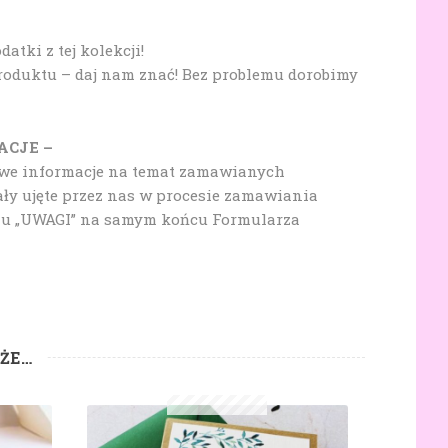
tki z tej kolekcji!
produktu – daj nam znać! Bez problemu dorobimy
ACJE –
owe informacje na temat zamawianych
ały ujęte przez nas w procesie zamawiania
lu „UWAGI” na samym końcu Formularza
KŻE…