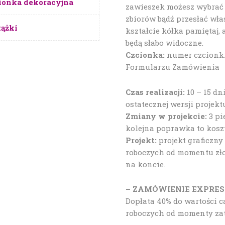
ionka dekoracyjna
zawieszek możesz wybrać 
zbiorów bądź przesłać wła
ążki
kształcie kółka pamiętaj, 
będą słabo widoczne.
Czcionka:
numer czcionki
Formularzu Zamówienia
Czas realizacji:
10 – 15 d
ostatecznej wersji projekt
Zmiany w projekcie:
3 pi
kolejna poprawka to koszt 
Projekt:
projekt graficzny
roboczych od momentu zło
na koncie.
– ZAMÓWIENIE EXPRES
Dopłata 40% do wartości c
roboczych od momenty zat