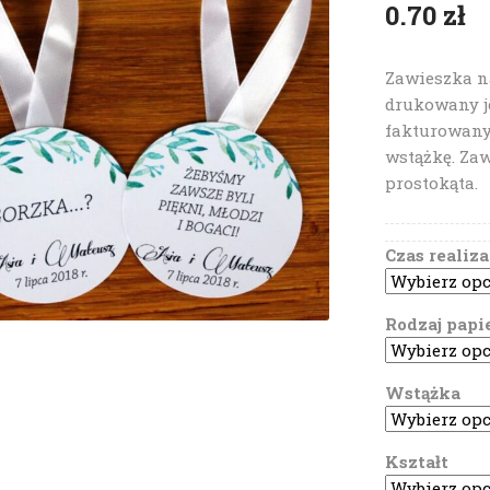
0.70
zł
Zawieszka na
drukowany j
fakturowany
wstążkę. Zaw
prostokąta.
Czas realiza
Rodzaj papi
Wstążka
Kształt