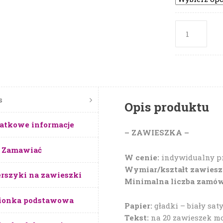
s
Opis produktu
atkowe informacje
– ZAWIESZKA –
 Zamawiać
W cenie:
indywidualny pr
Wymiar/kształt zawiesz
rszyki na zawieszki
Minimalna liczba zamów
ionka podstawowa
Papier:
gładki – biały sa
Tekst:
na 20 zawieszek moż