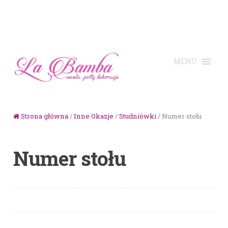
Skip to navigation
Skip to content
Strona główna
/
Inne Okazje
/
Studniówki
/ Numer stołu
Numer stołu