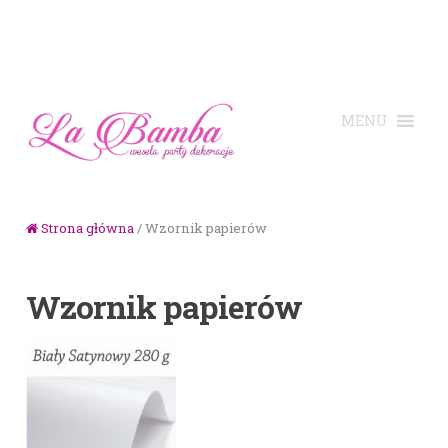
Skip to navigation
Skip to content
Strona główna
/ Wzornik papierów
Wzornik papierów