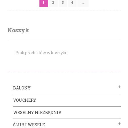
1
2
3
4
→
Koszyk
Brak produktów w koszyku.
BALONY
VOUCHERY
WESELNY NIEZBĘDNIK
ŚLUB I WESELE