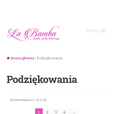
Skip to navigation
Skip to content
Strona główna
/ Podziękowania
Podziękowania
Wyświetlanie 1–12 z 43
1
2
3
4
→