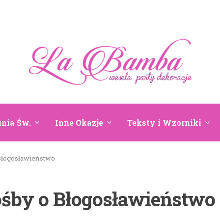
nia Św.
Inne Okazje
Teksty i Wzorniki
Błogosławieństwo
ośby o Błogosławieństwo