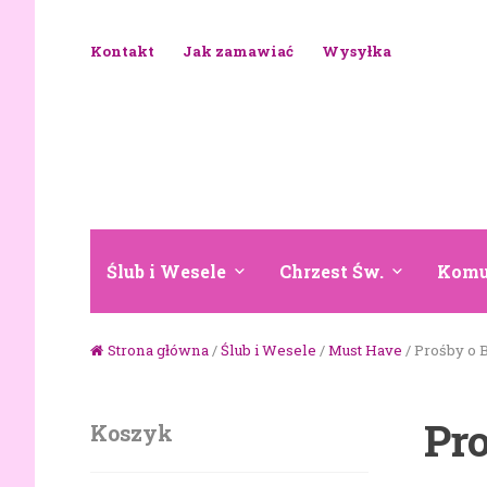
Skip to navigation
Skip to content
Kontakt
Jak zamawiać
Wysyłka
Ślub i Wesele
Chrzest Św.
Komu
Strona główna
/
Ślub i Wesele
/
Must Have
/ Prośby o 
Pr
Koszyk