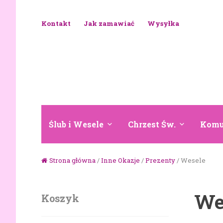
Skip to navigation
Skip to content
Kontakt
Jak zamawiać
Wysyłka
Ślub i Wesele
Chrzest Św.
Komu
Strona główna
/
Inne Okazje
/
Prezenty
/ Wesele
We
Koszyk