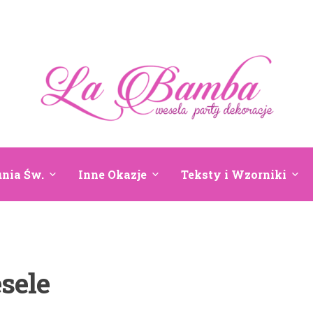
nia Św.
Inne Okazje
Teksty i Wzorniki
sele