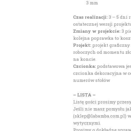
3 mm
Czas realizacji:
3 – 5 dni
ostatecznej wersji projekt
Zmiany w projekcie:
3 pi
kolejna poprawka to koszt 
Projekt:
projekt graficzny
roboczych od momentu zło
na koncie.
Czcionka:
podstawowa jes
czcionka dekoracyjna w c
numerów stołów
– LISTA –
Listę gości prosimy przesy
Jeśli nie masz pomysłu jak
(sklep@labamba.com.pl) w
wytycznymi.
Prosimy o dokładne spraw