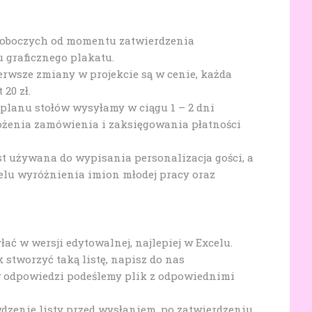
 roboczych od momentu zatwierdzenia
u graficznego plakatu.
erwsze zmiany w projekcie są w cenie, każda
20 zł.
 planu stołów wysyłamy w ciągu 1 – 2 dni
żenia zamówienia i zaksięgowania płatności
t używana do wypisania personalizacja gości, a
elu wyróżnienia imion młodej pracy oraz
łać w wersji edytowalnej, najlepiej w Excelu.
 stworzyć taką listę, napisz do nas
 odpowiedzi podeślemy plik z odpowiednimi
dzenie listy przed wysłaniem, po zatwierdzeniu