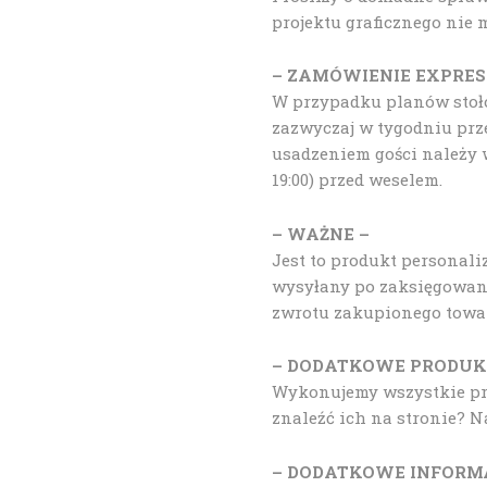
projektu graficznego nie
– ZAMÓWIENIE EXPRES
W przypadku planów stołó
zazwyczaj w tygodniu prz
usadzeniem gości należy 
19:00) przed weselem.
– WAŻNE –
Jest to produkt personal
wysyłany po zaksięgowani
zwrotu zakupionego towa
– DODATKOWE PRODUK
Wykonujemy wszystkie pro
znaleźć ich na stronie? 
– DODATKOWE INFORM