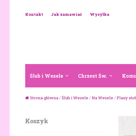
Skip to navigation
Skip to content
Kontakt
Jak zamawiać
Wysyłka
Ślub i Wesele
Chrzest Św.
Komu
Strona główna
/
Ślub i Wesele
/
Na Wesele
/
Plany sto
Koszyk