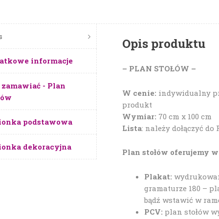
s
Opis produktu
atkowe informacje
– PLAN STOŁÓW –
 zamawiać - Plan
W cenie:
indywidualny pro
łów
produkt
Wymiar:
70 cm x 100 cm
ionka podstawowa
Lista
: należy dołączyć do
ionka dekoracyjna
Plan stołów oferujemy w
Plakat:
wydrukowany
gramaturze 180 – pl
bądź wstawić w ram
PCV:
plan stołów wy