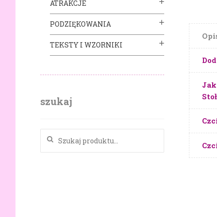
ATRAKCJE
PODZIĘKOWANIA
Opi
TEKSTY I WZORNIKI
Dod
Jak
Sto
szukaj
Czc
Szukaj:
Czc