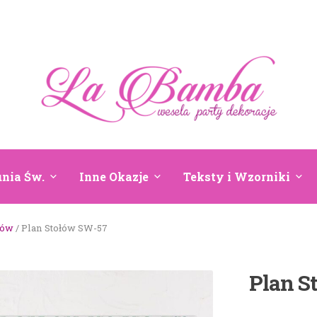
nia Św.
Inne Okazje
Teksty i Wzorniki
łów
/ Plan Stołów SW-57
Plan S