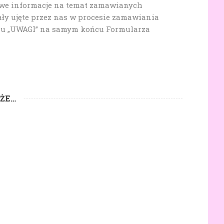
owe informacje na temat zamawianych
ały ujęte przez nas w procesie zamawiania
lu „UWAGI” na samym końcu Formularza
KŻE…