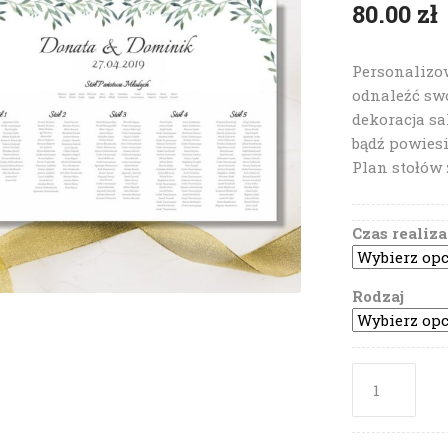
80.00
zł
Personalizo
odnaleźć swo
dekoracja sa
bądź powies
Plan stołów z
Czas realiza
Rodzaj