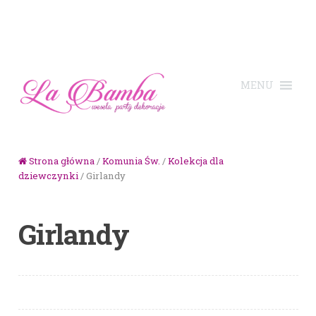
Skip to navigation
Skip to content
Strona główna
/
Komunia Św.
/
Kolekcja dla
dziewczynki
/ Girlandy
Girlandy