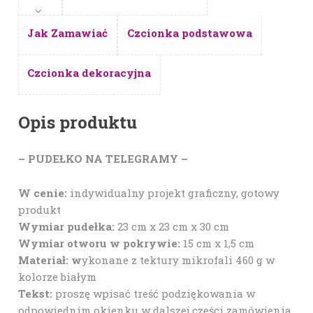
Jak Zamawiać
Czcionka podstawowa
Czcionka dekoracyjna
Opis produktu
– PUDEŁKO NA TELEGRAMY –
W cenie:
indywidualny projekt graficzny, gotowy
produkt
Wymiar pudełka:
23 cm x 23 cm x 30 cm
Wymiar otworu w pokrywie:
15 cm x 1,5 cm
Materiał: w
ykonane z tektury mikrofali 460 g w
kolorze białym
Tekst:
proszę wpisać treść podziękowania w
odpowiednim okienku w dalszej części zamówienia