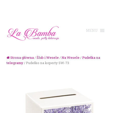
Skip to navigation
Skip to content
Strona główna
/
Ślub i Wesele
/
Na Wesele
/
Pudełka na
telegramy
/ Pudełko na koperty SW-73