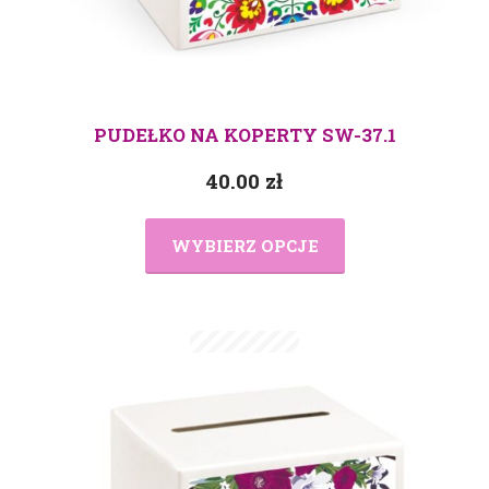
PUDEŁKO NA KOPERTY SW-37.1
40.00
zł
WYBIERZ OPCJE