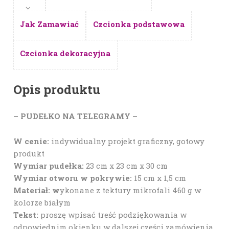
Jak Zamawiać
Czcionka podstawowa
Czcionka dekoracyjna
Opis produktu
– PUDEŁKO NA TELEGRAMY –
W cenie:
indywidualny projekt graficzny, gotowy
produkt
Wymiar pudełka:
23 cm x 23 cm x 30 cm
Wymiar otworu w pokrywie:
15 cm x 1,5 cm
Materiał: w
ykonane z tektury mikrofali 460 g w
kolorze białym
Tekst:
proszę wpisać treść podziękowania w
odpowiednim okienku w dalszej części zamówienia