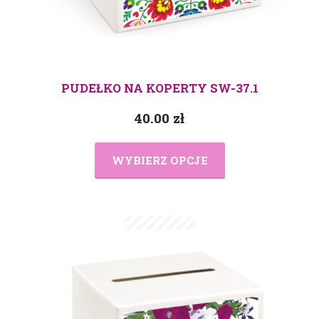
PUDEŁKO NA KOPERTY SW-37.1
40.00
zł
WYBIERZ OPCJE