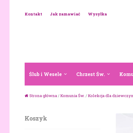
Skip to navigation
Skip to content
Kontakt
Jak zamawiać
Wysyłka
Ślub i Wesele
Chrzest Św.
Komu
Strona główna
/
Komunia Św.
/
Kolekcja dla dziewczy
Koszyk