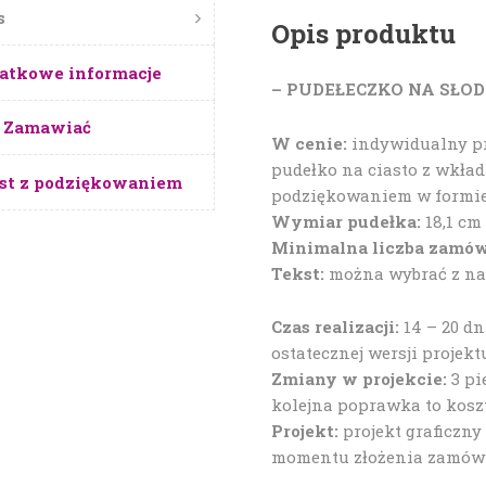
s
Opis produktu
atkowe informacje
– PUDEŁECZKO NA SŁOD
 Zamawiać
W cenie:
indywidualny pr
pudełko na ciasto z wkład
st z podziękowaniem
podziękowaniem w formie
Wymiar pudełka:
18,1 cm 
Minimalna liczba zamów
Tekst:
można wybrać z nas
Czas realizacji:
14 – 20 d
ostatecznej wersji projekt
Zmiany w projekcie:
3 pi
kolejna poprawka to koszt 
Projekt:
projekt graficzny
momentu złożenia zamówie