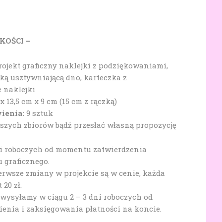
KOŚCI –
ojekt graficzny naklejki z podziękowaniami,
ką usztywniającą dno, karteczka z
 naklejki
x 13,5 cm x 9 cm (15 cm z rączką)
ienia:
9 sztuk
zych zbiorów bądź przesłać własną propozycję
ni roboczych od momentu zatwierdzenia
u graficznego.
erwsze zmiany w projekcie są w cenie, każda
20 zł.
 wysyłamy w ciągu 2 – 3 dni roboczych od
nia i zaksięgowania płatności na koncie.