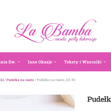
nia Św.
Inne Okazje
Teksty i Wzorniki
nki
/
Pudełka na ciasto
/ Pudełko na ciasto_DZ-56
Pudełk