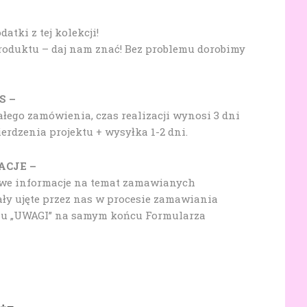
tki z tej kolekcji!
produktu – daj nam znać! Bez problemu dorobimy
S –
ałego zamówienia, czas realizacji wynosi 3 dni
rdzenia projektu + wysyłka 1-2 dni.
ACJE –
owe informacje na temat zamawianych
ały ujęte przez nas w procesie zamawiania
lu „UWAGI” na samym końcu Formularza