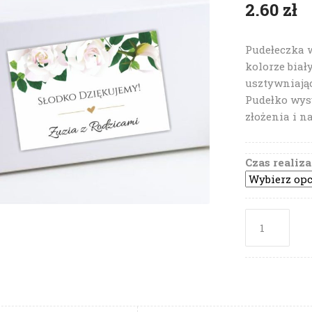
2.60
zł
Pudełeczka 
kolorze biał
usztywniają
Pudełko wys
złożenia i n
Czas realiza