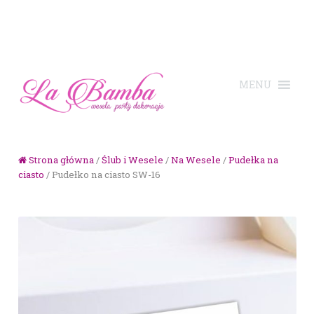
Skip to navigation
Skip to content
Strona główna
/
Ślub i Wesele
/
Na Wesele
/
Pudełka na
ciasto
/ Pudełko na ciasto SW-16