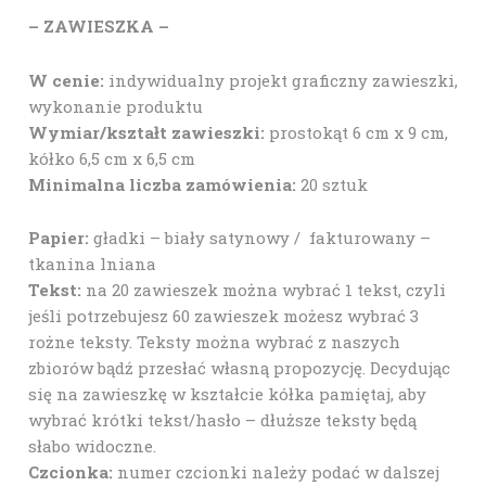
– ZAWIESZKA –
W cenie:
indywidualny projekt graficzny zawieszki,
wykonanie produktu
Wymiar/kształt zawieszki:
prostokąt 6 cm x 9 cm,
kółko 6,5 cm x 6,5 cm
Minimalna liczba zamówienia:
20 sztuk
Papier:
gładki – biały satynowy / fakturowany –
tkanina lniana
Tekst:
na 20 zawieszek można wybrać 1 tekst, czyli
jeśli potrzebujesz 60 zawieszek możesz wybrać 3
rożne teksty. Teksty można wybrać z naszych
zbiorów bądź przesłać własną propozycję. Decydując
się na zawieszkę w kształcie kółka pamiętaj, aby
wybrać krótki tekst/hasło – dłuższe teksty będą
słabo widoczne.
Czcionka:
numer czcionki należy podać w dalszej