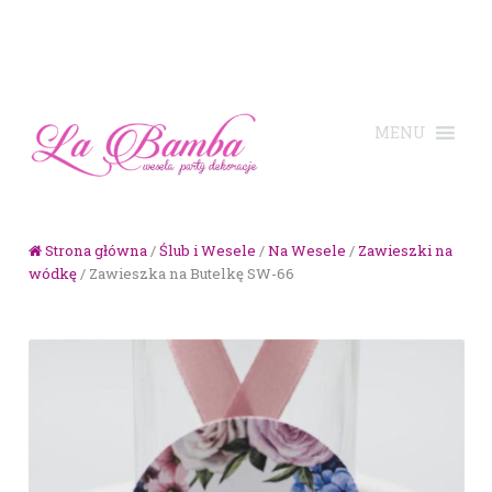
Skip to navigation
Skip to content
Strona główna
/
Ślub i Wesele
/
Na Wesele
/
Zawieszki na
wódkę
/ Zawieszka na Butelkę SW-66