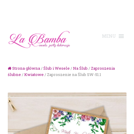
Skip to navigation
Skip to content
Strona główna
/
Ślub i Wesele
/
Na Ślub
/
Zaproszenia
ślubne
/
Kwiatowe
/ Zaproszenie na Ślub SW-51.1