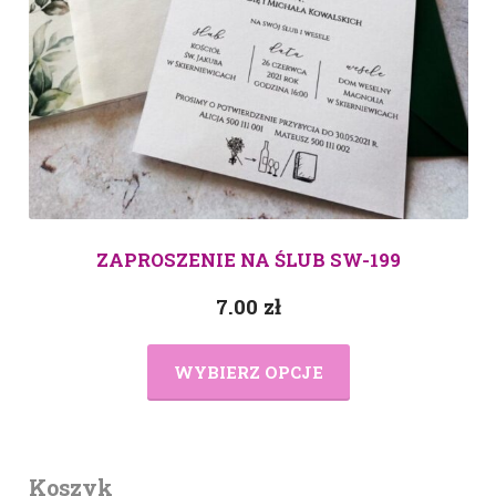
ZAPROSZENIE NA ŚLUB SW-199
7.00
zł
WYBIERZ OPCJE
Koszyk