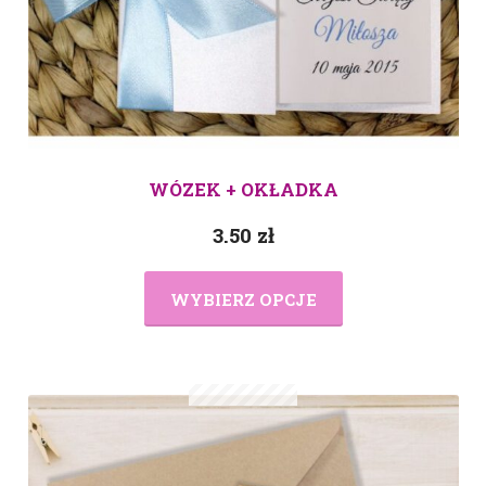
WÓZEK + OKŁADKA
3.50
zł
WYBIERZ OPCJE