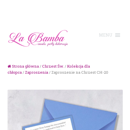
Skip to navigation
Skip to content
Strona główna
/
Chrzest Św.
/
Kolekcja dla
chłopca
/
Zaproszenia
/ Zaproszenie na Chrzest CH-20