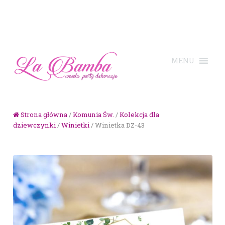
Skip to navigation
Skip to content
Strona główna
/
Komunia Św.
/
Kolekcja dla
dziewczynki
/
Winietki
/ Winietka DZ-43