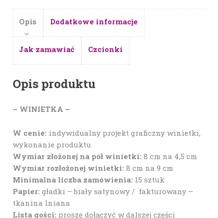
Opis
Dodatkowe informacje
Jak zamawiać
Czcionki
Opis produktu
– WINIETKA –
W cenie:
indywidualny projekt graficzny winietki,
wykonanie produktu
Wymiar złożonej na pół winietki:
8 cm na 4,5 cm
Wymiar rozłożonej winietki:
8 cm na 9 cm
Minimalna liczba zamówienia:
15 sztuk
Papier:
gładki – biały satynowy / fakturowany –
tkanina lniana
Lista gości:
proszę dołączyć w dalszej części