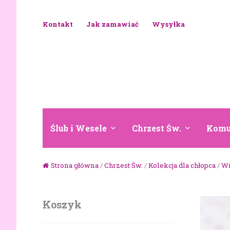
Skip to navigation
Skip to content
Kontakt
Jak zamawiać
Wysyłka
Ślub i Wesele
Chrzest Św.
Komu
Strona główna
/
Chrzest Św.
/
Kolekcja dla chłopca
/
Wi
Koszyk