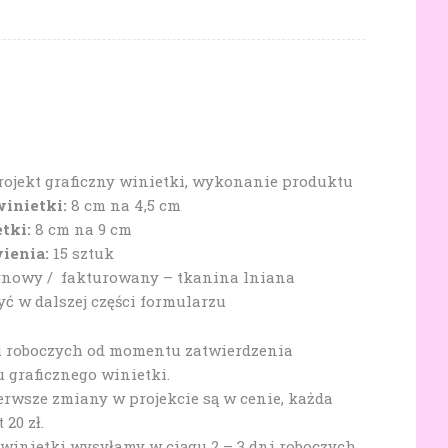
ojekt graficzny winietki, wykonanie produktu
winietki:
8 cm na 4,5 cm
etki:
8 cm na 9 cm
ienia:
15 sztuk
tynowy / fakturowany – tkanina lniana
yć w dalszej części formularzu
ni roboczych od momentu zatwierdzenia
u graficznego winietki.
erwsze zmiany w projekcie są w cenie, każda
20 zł.
 winietki wysyłamy w ciągu 2 – 3 dni roboczych