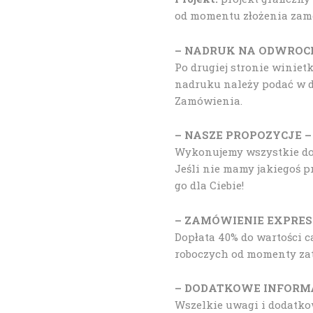
od momentu złożenia zamó
– NADRUK NA ODWROCI
Po drugiej stronie winiet
nadruku należy podać w d
Zamówienia.
– NASZE PROPOZYCJE –
Wykonujemy wszystkie doda
Jeśli nie mamy jakiegoś 
go dla Ciebie!
– ZAMÓWIENIE EXPRES
Dopłata 40% do wartości c
roboczych od momenty zat
– DODATKOWE INFORM
Wszelkie uwagi i dodatk