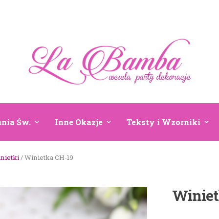
nia Św.
Inne Okazje
Teksty i Wzorniki
nietki
/ Winietka CH-19
Winiet