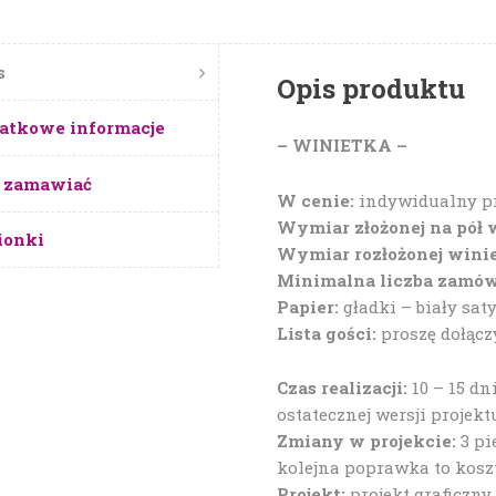
s
Opis produktu
atkowe informacje
– WINIETKA –
 zamawiać
W cenie:
indywidualny pr
Wymiar złożonej na pół 
ionki
Wymiar rozłożonej wini
Minimalna liczba zamów
Papier:
gładki – biały sa
Lista gości:
proszę dołącz
Czas realizacji:
10 – 15 d
ostatecznej wersji projekt
Zmiany w projekcie:
3 pi
kolejna poprawka to koszt 
Projekt:
projekt graficzny