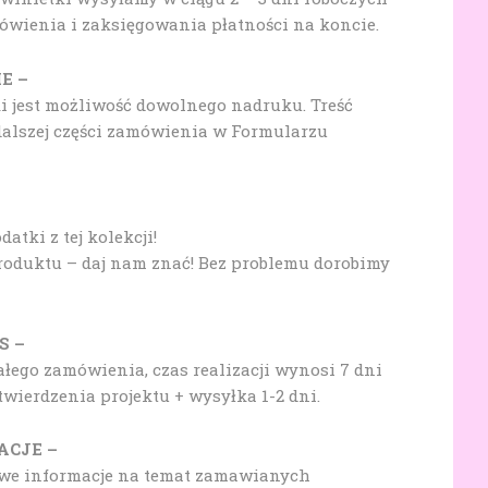
wienia i zaksięgowania płatności na koncie.
E –
ki jest możliwość dowolnego nadruku. Treść
alszej części zamówienia w Formularzu
tki z tej kolekcji!
produktu – daj nam znać! Bez problemu dorobimy
S –
ałego zamówienia, czas realizacji wynosi 7 dni
wierdzenia projektu + wysyłka 1-2 dni.
ACJE –
owe informacje na temat zamawianych