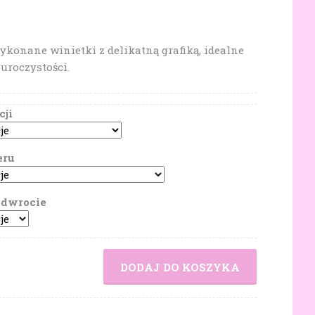
konane winietki z delikatną grafiką, idealne
 uroczystości.
cji
eru
odwrocie
DODAJ DO KOSZYKA