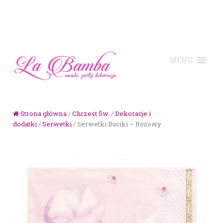
Skip to navigation
Skip to content
Strona główna
/
Chrzest Św.
/
Dekoracje i
dodatki
/
Serwetki
/ Serwetki Buciki – Różowy