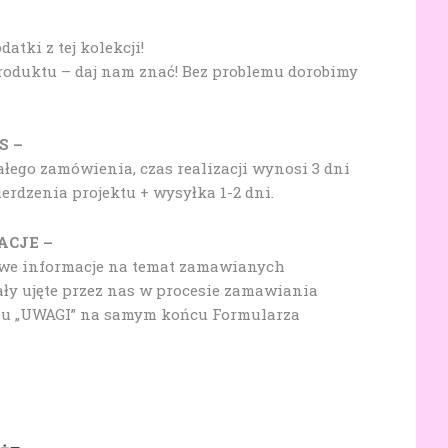
tki z tej kolekcji!
produktu – daj nam znać! Bez problemu dorobimy
S –
ałego zamówienia, czas realizacji wynosi 3 dni
rdzenia projektu + wysyłka 1-2 dni.
ACJE –
owe informacje na temat zamawianych
ały ujęte przez nas w procesie zamawiania
lu „UWAGI” na samym końcu Formularza