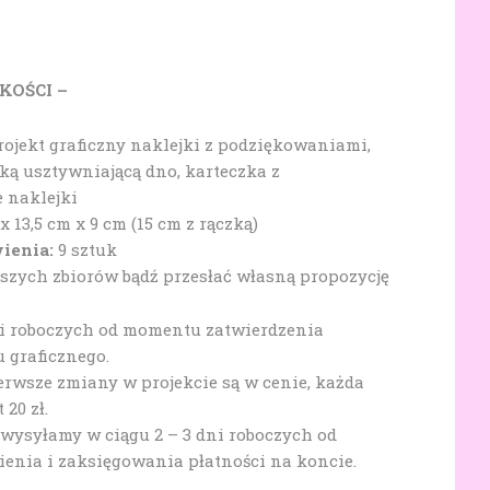
KOŚCI –
ojekt graficzny naklejki z podziękowaniami,
ką usztywniającą dno, karteczka z
 naklejki
x 13,5 cm x 9 cm (15 cm z rączką)
ienia:
9 sztuk
zych zbiorów bądź przesłać własną propozycję
ni roboczych od momentu zatwierdzenia
u graficznego.
erwsze zmiany w projekcie są w cenie, każda
20 zł.
 wysyłamy w ciągu 2 – 3 dni roboczych od
nia i zaksięgowania płatności na koncie.