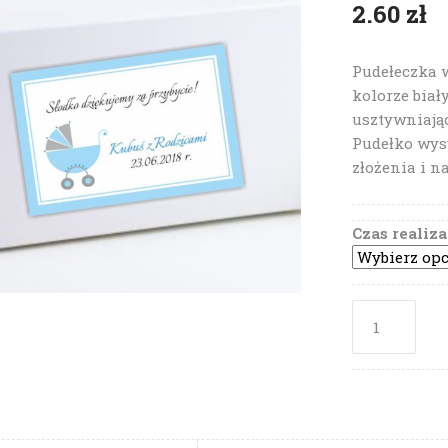
2.60
zł
Pudełeczka 
kolorze biał
usztywniają
Pudełko wys
złożenia i n
Czas realiza