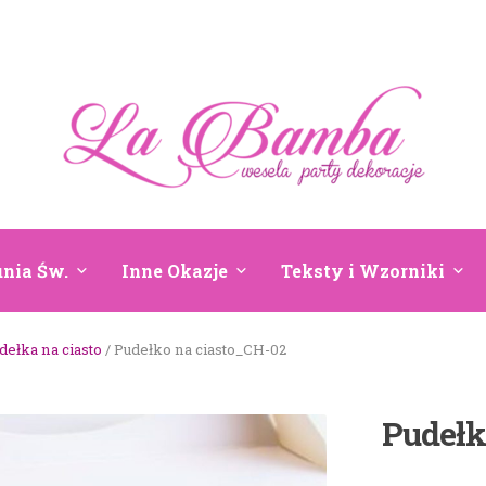
nia Św.
Inne Okazje
Teksty i Wzorniki
dełka na ciasto
/ Pudełko na ciasto_CH-02
Pudełk