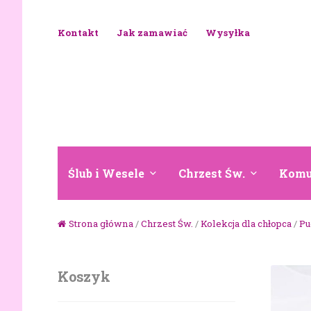
Skip to navigation
Skip to content
Kontakt
Jak zamawiać
Wysyłka
Ślub i Wesele
Chrzest Św.
Komu
Strona główna
/
Chrzest Św.
/
Kolekcja dla chłopca
/
Pu
Koszyk