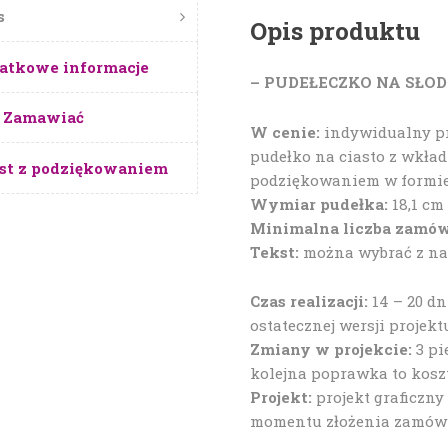
s
Opis produktu
atkowe informacje
– PUDEŁECZKO NA SŁOD
 Zamawiać
W cenie:
indywidualny pr
pudełko na ciasto z wkład
st z podziękowaniem
podziękowaniem w formie
Wymiar pudełka:
18,1 cm 
Minimalna liczba zamów
Tekst:
można wybrać z nas
Czas realizacji:
14 – 20 d
ostatecznej wersji projekt
Zmiany w projekcie:
3 pi
kolejna poprawka to koszt 
Projekt:
projekt graficzny
momentu złożenia zamówie