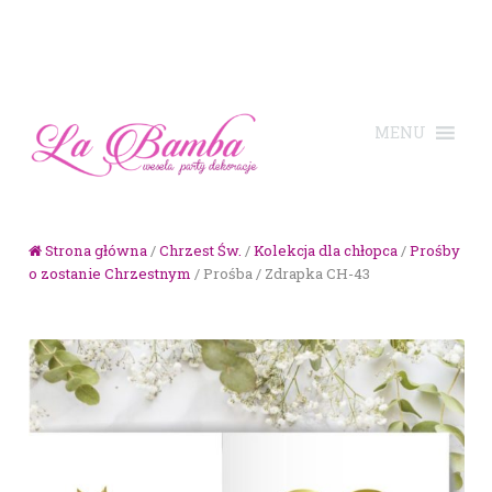
Skip to navigation
Skip to content
Strona główna
/
Chrzest Św.
/
Kolekcja dla chłopca
/
Prośby
o zostanie Chrzestnym
/ Prośba / Zdrapka CH-43