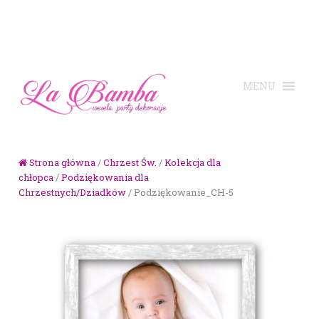
Skip to navigation
Skip to content
Strona główna
/
Chrzest Św.
/
Kolekcja dla
chłopca
/
Podziękowania dla
Chrzestnych/Dziadków
/ Podziękowanie_CH-5