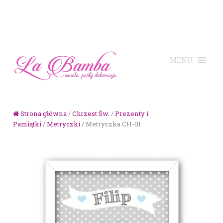
Skip to navigation
Skip to content
Strona główna
/
Chrzest Św.
/
Prezenty i
Pamiątki
/
Metryczki
/ Metryczka CH-01